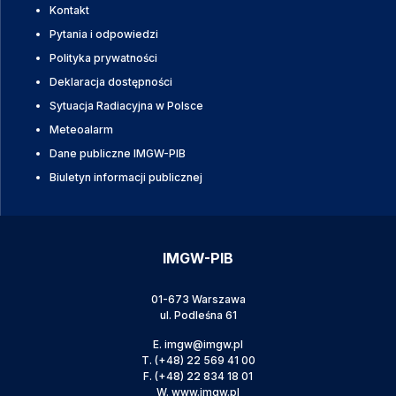
Kontakt
Pytania i odpowiedzi
Polityka prywatności
Deklaracja dostępności
Sytuacja Radiacyjna w Polsce
Meteoalarm
Dane publiczne IMGW-PIB
Biuletyn informacji publicznej
IMGW-PIB
01-673 Warszawa
ul. Podleśna 61
E.
imgw@imgw.pl
T.
(+48) 22 569 41 00
F.
(+48) 22 834 18 01
W.
www.imgw.pl