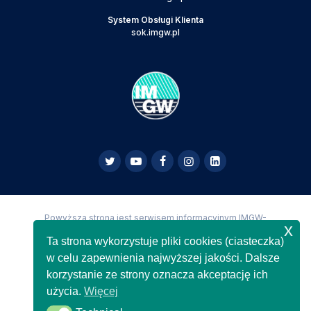
System Obsługi Klienta
sok.imgw.pl
Powyższa strona jest serwisem informacyjnym IMGW-
x
PIB,
Copyright IMGW-PIB Wszelkie prawa zastrzeżone
Ta strona wykorzystuje pliki cookies (ciasteczka)
w celu zapewnienia najwyższej jakości. Dalsze
korzystanie ze strony oznacza akceptację ich
użycia.
Więcej