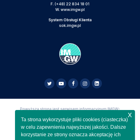
F.
(+48) 22 834 18 01
W.
www.imgw.pl
System Obsługi Klienta
sok.imgw.pl
Powyższa strona jest serwisem informacyjnym IMGW-
x
PIB,
Copyright IMGW-PIB Wszelkie prawa zastrzeżone
Ta strona wykorzystuje pliki cookies (ciasteczka)
w celu zapewnienia najwyższej jakości. Dalsze
korzystanie ze strony oznacza akceptację ich