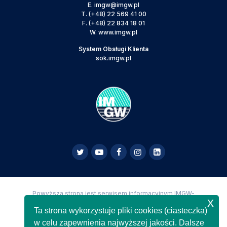
E.
imgw@imgw.pl
T.
(+48) 22 569 41 00
F.
(+48) 22 834 18 01
W.
www.imgw.pl
System Obsługi Klienta
sok.imgw.pl
Powyższa strona jest serwisem informacyjnym IMGW-
x
PIB,
Copyright IMGW-PIB Wszelkie prawa zastrzeżone
Ta strona wykorzystuje pliki cookies (ciasteczka)
w celu zapewnienia najwyższej jakości. Dalsze