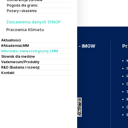
Pogoda dla granic
Pożary i skażenia
Zestawienia danych SYNOP
Pracownia Klimatu
Aktualności
Aplikacja Meteo - IMGW
Pr
#AkademiaLMM
Informator meteorologiczny LMM
Słownik dla mediów
Ostrzeżenia
Vademecum/Produkty
R&D (Badania i rozwój)
Mapy radarowe
Kontakt
Wyładowania
Pobierz