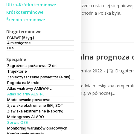
Ultra-Krótkoterminowe
Zaledwie 10 dni po zakończeniu ostatniej sierpniowej
Krótkoterminowe
anomalii pogodowych? Wschodnia Polska była…
Średnioterminowe
Czytaj Dalej
Długoterminowe
ECMWF (5 tyg.)
4 miesięczne
CFS
Eksperymentalna prognoza dł
Specjalne
Zagrożenia pożarowe (2 dni)
CMM
11 października 2022
Długoter
Trajektorie
Zanieczyszczenie powietrza (4 dni)
Pogoda na Marsie
Listopad 2022 Zarówno średnia miesięczna temperatu
Atlas wiatrowy AMEW-PL
z lat 1991-2020 (rys.1. tab.1.). W północnej…
Atlas solarny AES-PL
Modelowanie pożarowe
Zjawiska ekstremalne (EFI, SOT)
Czytaj Dalej
Zjawiska ekstremalne (Raporty)
Meteogramy ALARO
Serwis OZE
Monitoring warunków opadowych
Konferencja zdrowie