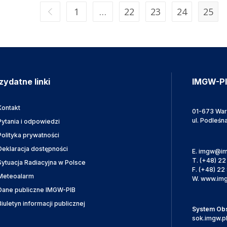
1
…
22
23
24
25
zydatne linki
IMGW-P
Kontakt
01-673 Wa
ul. Podleśn
Pytania i odpowiedzi
Polityka prywatności
Deklaracja dostępności
E.
imgw@im
T.
(+48) 22
Sytuacja Radiacyjna w Polsce
F.
(+48) 22 
Meteoalarm
W.
www.img
Dane publiczne IMGW-PIB
Biuletyn informacji publicznej
System Obsł
sok.imgw.p