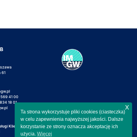
IB
rszawa
a 61
gw.pl
 569 41 00
834 18 01
x
w.pl
Ta strona wykorzystuje pliki cookies (ciasteczka)
w celu zapewnienia najwyższej jakości. Dalsze
ugi Klienta
korzystanie ze strony oznacza akceptację ich
l
użycia.
Więcej