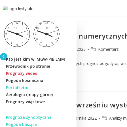
Komentarz do numerycznych
CMM
17 lutego 2023
Komentarz
Kto jest kim w IMGW-PIB LMM
Komentarz do numerycznych prognoz pogody oprac
Przewodnik po stronie
Prognozy wideo
Czytaj Dalej
Pogoda kosmiczna
Portal letni
Aerologia (mapy górne)
Prognozy wiązkowe
Jak często we wrześniu wyst
Prognoza synoptyczna
CMM
19 października 2022
Analizy m
Pogoda bieżąca