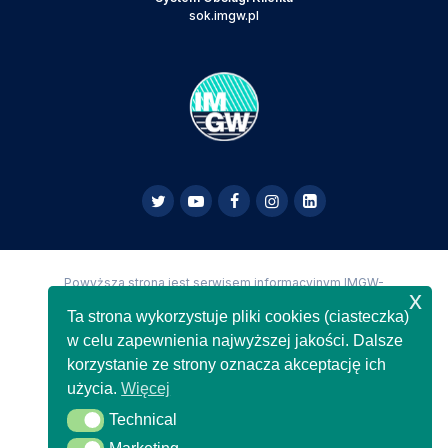
sok.imgw.pl
Powyższa strona jest serwisem informacyjnym IMGW-
x
PIB,
Copyright IMGW-PIB Wszelkie prawa zastrzeżone
Ta strona wykorzystuje pliki cookies (ciasteczka)
w celu zapewnienia najwyższej jakości. Dalsze
korzystanie ze strony oznacza akceptację ich
użycia.
Więcej
Technical
Technical