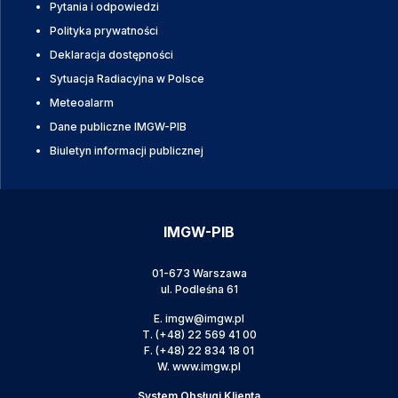
Pytania i odpowiedzi
Polityka prywatności
Deklaracja dostępności
Sytuacja Radiacyjna w Polsce
Meteoalarm
Dane publiczne IMGW-PIB
Biuletyn informacji publicznej
IMGW-PIB
01-673 Warszawa
ul. Podleśna 61
E.
imgw@imgw.pl
T.
(+48) 22 569 41 00
F.
(+48) 22 834 18 01
W.
www.imgw.pl
System Obsługi Klienta