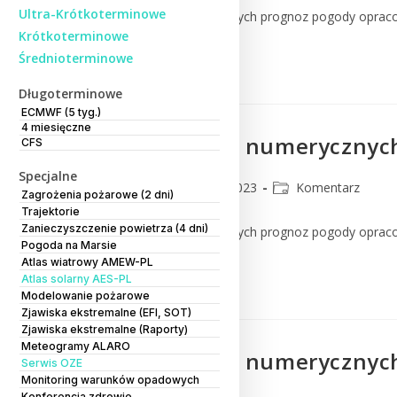
Ultra-Krótkoterminowe
Komentarz do numerycznych prognoz pogody oprac
Krótkoterminowe
Średnioterminowe
Czytaj Dalej
Długoterminowe
ECMWF (5 tyg.)
4 miesięczne
Komentarz do numerycznych
CFS
Specjalne
CMM
19 lipca 2023
Komentarz
Zagrożenia pożarowe (2 dni)
Trajektorie
Zanieczyszczenie powietrza (4 dni)
Komentarz do numerycznych prognoz pogody oprac
Pogoda na Marsie
Atlas wiatrowy AMEW-PL
Czytaj Dalej
Atlas solarny AES-PL
Modelowanie pożarowe
Zjawiska ekstremalne (EFI, SOT)
Zjawiska ekstremalne (Raporty)
Meteogramy ALARO
Komentarz do numerycznych
Serwis OZE
Monitoring warunków opadowych
Konferencja zdrowie