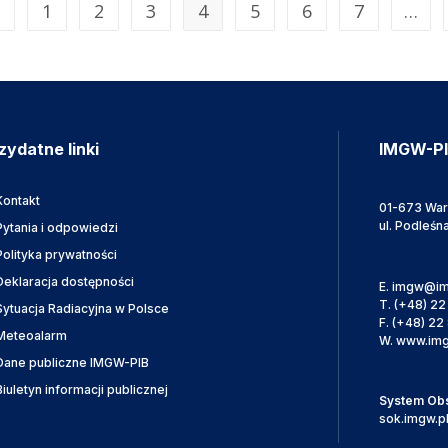
1
2
3
4
5
6
7
…
zydatne linki
IMGW-P
Kontakt
01-673 Wa
ul. Podleśn
Pytania i odpowiedzi
Polityka prywatności
Deklaracja dostępności
E.
imgw@im
T.
(+48) 22
Sytuacja Radiacyjna w Polsce
F.
(+48) 22 
Meteoalarm
W.
www.img
Dane publiczne IMGW-PIB
Biuletyn informacji publicznej
System Obsł
sok.imgw.p