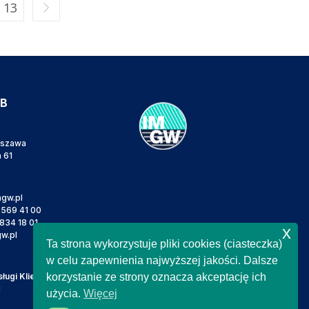
13
IB
rszawa
a 61
gw.pl
 569 41 00
834 18 01
x
w.pl
Ta strona wykorzystuje pliki cookies (ciasteczka)
w celu zapewnienia najwyższej jakości. Dalsze
ugi Klienta
korzystanie ze strony oznacza akceptację ich
l
użycia.
Więcej