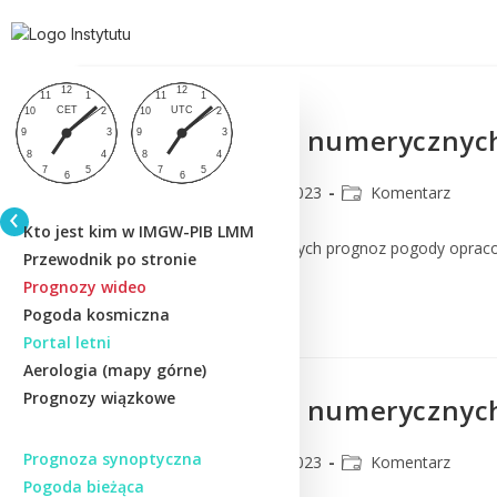
Komentarz do numerycznych
CMM
24 lipca 2023
Komentarz
Kto jest kim w IMGW-PIB LMM
Komentarz do numerycznych prognoz pogody oprac
Przewodnik po stronie
Prognozy wideo
Czytaj Dalej
Pogoda kosmiczna
Portal letni
Aerologia (mapy górne)
Prognozy wiązkowe
Komentarz do numerycznych
Prognoza synoptyczna
CMM
20 lipca 2023
Komentarz
Pogoda bieżąca