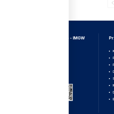
Aplikacja Meteo - IMGW
Pr
Ostrzeżenia
Mapy radarowe
Wyładowania
Pobierz