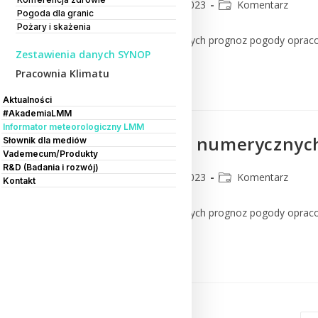
CMM
18 lipca 2023
Komentarz
Pogoda dla granic
Pożary i skażenia
Komentarz do numerycznych prognoz pogody oprac
Zestawienia danych SYNOP
Pracownia Klimatu
Czytaj Dalej
Aktualności
#AkademiaLMM
Informator meteorologiczny LMM
Komentarz do numerycznych
Słownik dla mediów
Vademecum/Produkty
R&D (Badania i rozwój)
CMM
17 lipca 2023
Komentarz
Kontakt
Komentarz do numerycznych prognoz pogody oprac
Czytaj Dalej