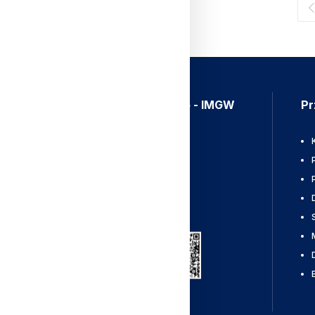
Aplikacja Meteo - IMGW
Pr
Ostrzeżenia
Mapy radarowe
Wyładowania
Pobierz