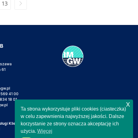
13
IB
rszawa
a 61
gw.pl
 569 41 00
834 18 01
x
w.pl
Ta strona wykorzystuje pliki cookies (ciasteczka)
w celu zapewnienia najwyższej jakości. Dalsze
ugi Klienta
korzystanie ze strony oznacza akceptację ich
l
użycia.
Więcej