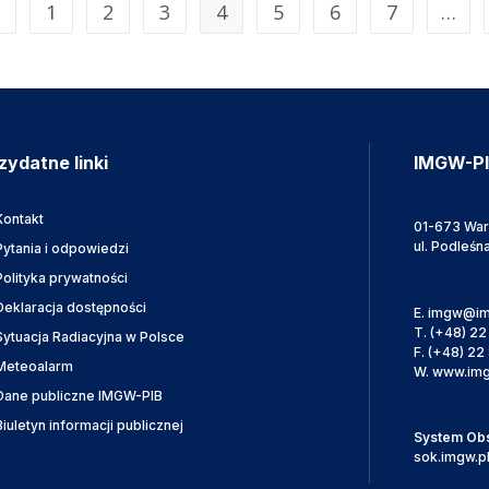
1
2
3
4
5
6
7
…
zydatne linki
IMGW-P
Kontakt
01-673 Wa
ul. Podleśn
Pytania i odpowiedzi
Polityka prywatności
Deklaracja dostępności
E.
imgw@im
T.
(+48) 22
Sytuacja Radiacyjna w Polsce
F.
(+48) 22 
Meteoalarm
W.
www.img
Dane publiczne IMGW-PIB
Biuletyn informacji publicznej
System Obsł
sok.imgw.p