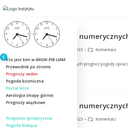
Komentarz do numerycznych
CMM
24 lipca 2023
Komentarz
Kto jest kim w IMGW-PIB LMM
Komentarz do numerycznych prognoz pogody oprac
Przewodnik po stronie
Prognozy wideo
Czytaj Dalej
Pogoda kosmiczna
Portal letni
Aerologia (mapy górne)
Prognozy wiązkowe
Komentarz do numerycznych
Prognoza synoptyczna
CMM
20 lipca 2023
Komentarz
Pogoda bieżąca