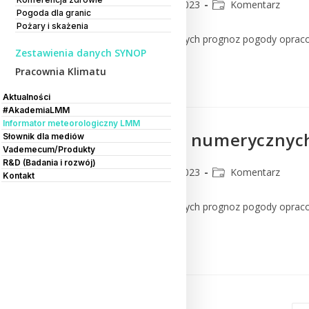
CMM
18 lipca 2023
Komentarz
Pogoda dla granic
Pożary i skażenia
Komentarz do numerycznych prognoz pogody oprac
Zestawienia danych SYNOP
Pracownia Klimatu
Czytaj Dalej
Aktualności
#AkademiaLMM
Informator meteorologiczny LMM
Komentarz do numerycznych
Słownik dla mediów
Vademecum/Produkty
R&D (Badania i rozwój)
CMM
17 lipca 2023
Komentarz
Kontakt
Komentarz do numerycznych prognoz pogody oprac
Czytaj Dalej