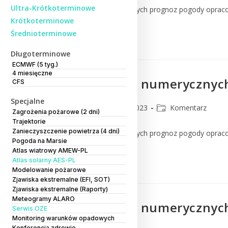
Ultra-Krótkoterminowe
Komentarz do numerycznych prognoz pogody oprac
Krótkoterminowe
Średnioterminowe
Czytaj Dalej
Długoterminowe
ECMWF (5 tyg.)
4 miesięczne
Komentarz do numerycznych
CFS
Specjalne
CMM
19 lipca 2023
Komentarz
Zagrożenia pożarowe (2 dni)
Trajektorie
Zanieczyszczenie powietrza (4 dni)
Komentarz do numerycznych prognoz pogody oprac
Pogoda na Marsie
Atlas wiatrowy AMEW-PL
Czytaj Dalej
Atlas solarny AES-PL
Modelowanie pożarowe
Zjawiska ekstremalne (EFI, SOT)
Zjawiska ekstremalne (Raporty)
Meteogramy ALARO
Komentarz do numerycznych
Serwis OZE
Monitoring warunków opadowych
Konferencja zdrowie