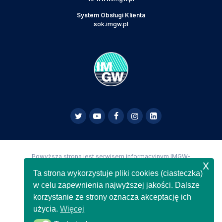
System Obsługi Klienta
sok.imgw.pl
Powyższa strona jest serwisem informacyjnym IMGW-
x
PIB,
Copyright IMGW-PIB Wszelkie prawa zastrzeżone
Ta strona wykorzystuje pliki cookies (ciasteczka)
w celu zapewnienia najwyższej jakości. Dalsze
korzystanie ze strony oznacza akceptację ich
użycia.
Więcej