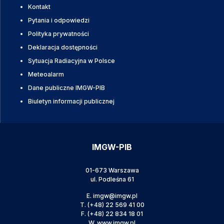
Kontakt
Pytania i odpowiedzi
Polityka prywatności
Deklaracja dostępności
Sytuacja Radiacyjna w Polsce
Meteoalarm
Dane publiczne IMGW-PIB
Biuletyn informacji publicznej
IMGW-PIB
01-673 Warszawa
ul. Podleśna 61
E.
imgw@imgw.pl
T.
(+48) 22 569 41 00
F.
(+48) 22 834 18 01
W.
www.imgw.pl