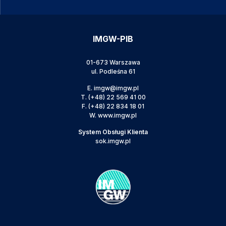
IMGW-PIB
01-673 Warszawa
ul. Podleśna 61
E.
imgw@imgw.pl
T.
(+48) 22 569 41 00
F.
(+48) 22 834 18 01
W.
www.imgw.pl
System Obsługi Klienta
sok.imgw.pl