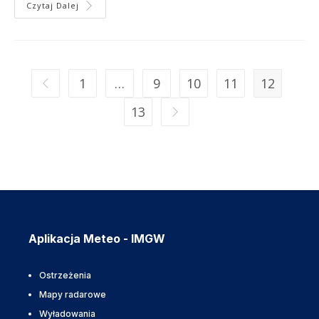
Czytaj Dalej
1
…
9
10
11
12
13
Aplikacja Meteo - IMGW
Ostrzeżenia
Mapy radarowe
Wyładowania