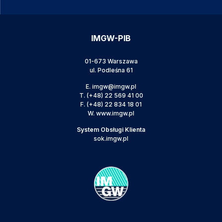
IMGW-PIB
01-673 Warszawa
ul. Podleśna 61
E.
imgw@imgw.pl
T.
(+48) 22 569 41 00
F.
(+48) 22 834 18 01
W.
www.imgw.pl
System Obsługi Klienta
sok.imgw.pl