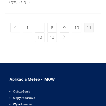
Czytaj Dalej
1
…
8
9
10
11
12
13
Aplikacja Meteo - IMGW
Ostrzeżenia
Mapy radarowe
Wyładowania