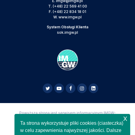
E.
imgw@imgw.pl
T.
(+48) 22 569 41 00
F.
(+48) 22 834 18 01
W.
www.imgw.pl
System Obsługi Klienta
sok.imgw.pl
Powyższa strona jest serwisem informacyjnym IMGW-
x
PIB,
Copyright IMGW-PIB Wszelkie prawa zastrzeżone
Ta strona wykorzystuje pliki cookies (ciasteczka)
w celu zapewnienia najwyższej jakości. Dalsze