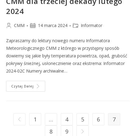
CMM dla trzeciej dekady lutego
2024
CMM
14 marca 2024
Informator
Zapraszamy do lektury nowego numeru Informatora
Meteorologicznego CMM z którego w przystępny sposób
dowiemy się jakie były temperatura powietrza, opad, grubość
pokrywy śnieżnej, usłonecznienie oraz ekstrema: Informator
2024-02C Numery archiwalne…
Czytaj Dalej
1
…
4
5
6
7
8
9