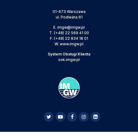
01-673 Warszawa
ul. Podleśna 61
E.
imgw@imgw.pl
T.
(+48) 22 569 41 00
F.
(+48) 22 834 18 01
W.
www.imgw.pl
System Obsługi Klienta
sok.imgw.pl