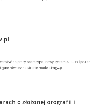
w.pl
drożyć do pracy operacyjnej nowy system AIFS. W lipcu br.
tępne również na stronie modele.imgw.pl.
ach o złożonej orografii i