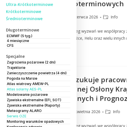
Prognoz Długoterminowych
Ultra-Krótkoterminowe
Krótkoterminowe
lmm_admin
3 czerwca 2026
Info
Średnioterminowe
Długoterminowe
Praca w Instytucie to szereg wyzwań we współpracy z
ECMWF (5 tyg.)
Kasprowym Wierchu, Śnieżce, Helu oraz wielu innych 
4 miesięczne
CFS
Czytaj Dalej
Specjalne
Zagrożenia pożarowe (2 dni)
Trajektorie
Zanieczyszczenie powietrza (4 dni)
IMGW-PIB poszukuje pracown
Pogoda na Marsie
Atlas wiatrowy AMEW-PL
Meteorologicznej Osłony Kr
Atlas solarny AES-PL
Modelowanie pożarowe
Meteorologicznych i Progn
Zjawiska ekstremalne (EFI, SOT)
Zjawiska ekstremalne (Raporty)
Meteogramy ALARO
lmm_admin
22 kwietnia 2026
Info
Serwis OZE
Monitoring warunków opadowych
Praca w Instytucie to szereg wyzwań we współpracy z
Konferencja zdrowie