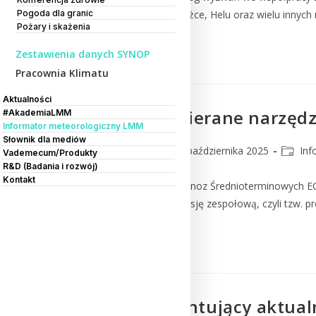
Pogoda dla granic
Kasprowym Wierchu, Śnieżce, Helu oraz wielu innych 
Pożary i skażenia
Czytaj Dalej
Zestawienia danych SYNOP
Pracownia Klimatu
Aktualności
Prognozy wspierane narzędz
#AkademiaLMM
Informator meteorologiczny LMM
Słownik dla mediów
lmm_admin
23 października 2025
Inf
Vademecum/Produkty
R&D (Badania i rozwój)
Kontakt
Europejskie Centrum Prognoz Średnioterminowych ECM
uruchomiono również wersję zespołową, czyli tzw. p
Czytaj Dalej
Artykuł prezentujący aktualn