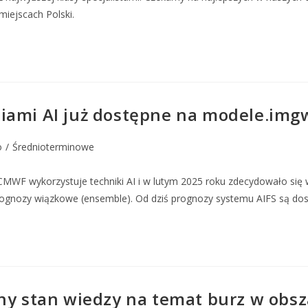
miejscach Polski.
iami AI już dostępne na modele.img
o
/
Średnioterminowe
WF wykorzystuje techniki AI i w lutym 2025 roku zdecydowało się w
rognozy wiązkowe (ensemble). Od dziś prognozy systemu AIFS są dos
y stan wiedzy na temat burz w obszar