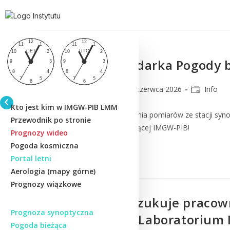
Nowa przeglądarka Pogody b
lmm_admin
22 czerwca 2026
Info
Kto jest kim w IMGW-PIB LMM
Zapraszamy do przeglądania pomiarów ze stacji syn
Przewodnik po stronie
przeglądarce Pogody bieżącej IMGW-PIB!
Prognozy wideo
Pogoda kosmiczna
Czytaj Dalej
Portal letni
Aerologia (mapy górne)
Prognozy wiązkowe
IMGW-PIB poszukuje pracown
Prognoza synoptyczna
Osłony Kraju, Laboratorium
Pogoda bieżąca