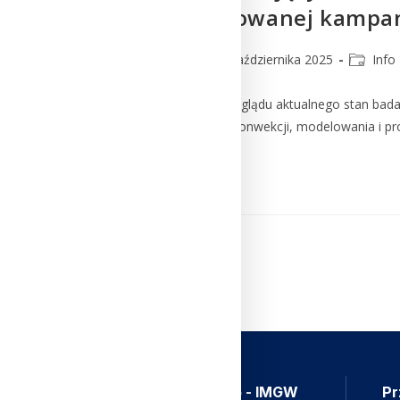
zakresie planowanej kampa
lmm_admin
1 października 2025
Info
W artykule dokonano przeglądu aktualnego stan bada
konwekcyjnego, inicjacji konwekcji, modelowania i p
Czytaj Dalej
Aplikacja Meteo - IMGW
Pr