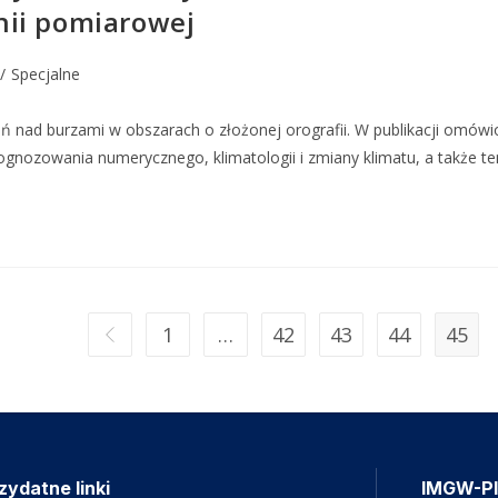
nii pomiarowej
/
Specjalne
ń nad burzami w obszarach o złożonej orografii. W publikacji omówi
rognozowania numerycznego, klimatologii i zmiany klimatu, a także t
1
…
42
43
44
45
zydatne linki
IMGW-P