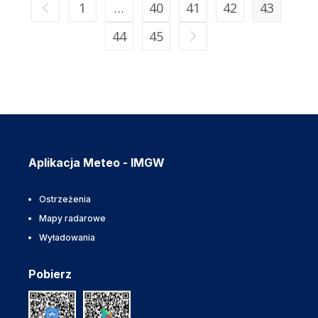
1
…
40
41
42
43
44
45
Aplikacja Meteo - IMGW
Ostrzeżenia
Mapy radarowe
Wyładowania
Pobierz