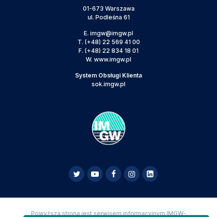
01-673 Warszawa
ul. Podleśna 61
E.
imgw@imgw.pl
T.
(+48) 22 569 41 00
F.
(+48) 22 834 18 01
W.
www.imgw.pl
System Obsługi Klienta
sok.imgw.pl
Powyższa strona jest serwisem informacyjnym IMGW-