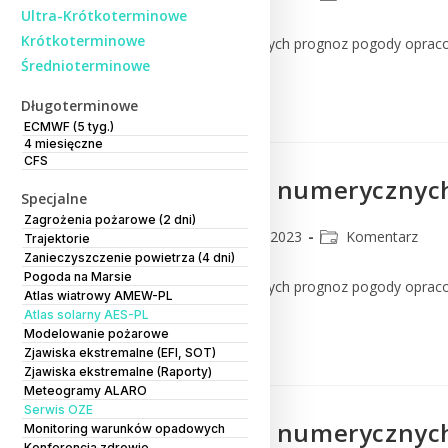
Ultra-Krótkoterminowe
Krótkoterminowe
Komentarz do numerycznych prognoz pogody oprac
Średnioterminowe
Czytaj Dalej
Długoterminowe
ECMWF (5 tyg.)
4 miesięczne
CFS
Komentarz do numerycznych
Specjalne
Zagrożenia pożarowe (2 dni)
CMM
23 lutego 2023
Komentarz
Trajektorie
Zanieczyszczenie powietrza (4 dni)
Pogoda na Marsie
Komentarz do numerycznych prognoz pogody oprac
Atlas wiatrowy AMEW-PL
Atlas solarny AES-PL
Modelowanie pożarowe
Czytaj Dalej
Zjawiska ekstremalne (EFI, SOT)
Zjawiska ekstremalne (Raporty)
Meteogramy ALARO
Serwis OZE
Komentarz do numerycznych
Monitoring warunków opadowych
Konferencja zdrowie