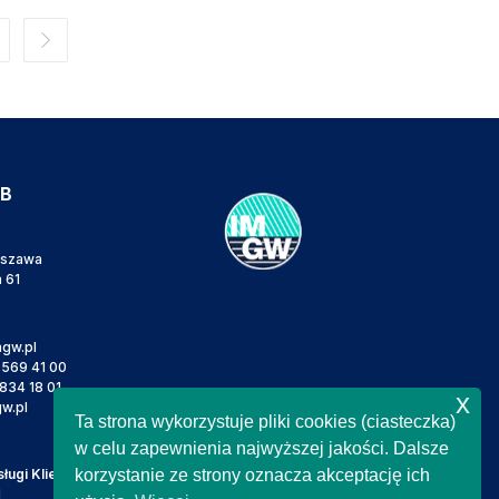
IB
rszawa
a 61
gw.pl
 569 41 00
834 18 01
x
w.pl
Ta strona wykorzystuje pliki cookies (ciasteczka)
w celu zapewnienia najwyższej jakości. Dalsze
ugi Klienta
korzystanie ze strony oznacza akceptację ich
l