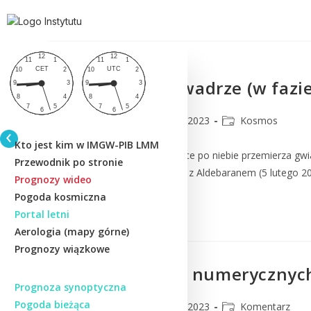
Księżyc po I kwadrze (w fazi
CMM
24 lutego 2023
Kosmos
Kto jest kim w IMGW-PIB LMM
Księżyc w swojej wędrówce po niebie przemierza gwiaz
Przewodnik po stronie
na temat złączenia Marsa z Aldebaranem (5 lutego 2023
Prognozy wideo
Pogoda kosmiczna
Czytaj Dalej
Portal letni
Aerologia (mapy górne)
Prognozy wiązkowe
Komentarz do numerycznych
Prognoza synoptyczna
Pogoda bieżąca
CMM
24 lutego 2023
Komentarz