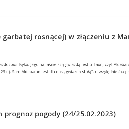
e garbatej rosnącej) w złączeniu z M
dozbiór Byka. Jego najjaśniejszą gwiazdą jest α Tauri, czyli Aldeba
 r.). Sam Aldebaran jest dla nas „gwiazdą stałą”, o względnie (na prz
 prognoz pogody (24/25.02.2023)