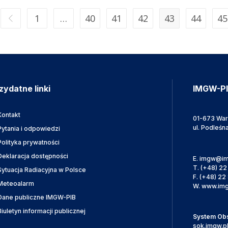
1
…
40
41
42
43
44
45
zydatne linki
IMGW-P
Kontakt
01-673 Wa
ul. Podleśn
Pytania i odpowiedzi
Polityka prywatności
Deklaracja dostępności
E.
imgw@im
T.
(+48) 22
Sytuacja Radiacyjna w Polsce
F.
(+48) 22 
Meteoalarm
W.
www.img
Dane publiczne IMGW-PIB
Biuletyn informacji publicznej
System Obsł
sok.imgw.p