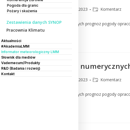
Pogoda dla granic
CMM
22 lutego 2023
Komentarz
Pożary i skażenia
Zestawienia danych SYNOP
Komentarz do numerycznych prognoz pogody oprac
Pracownia Klimatu
Czytaj Dalej
Aktualności
#AkademiaLMM
Informator meteorologiczny LMM
Słownik dla mediów
Vademecum/Produkty
Komentarz do numerycznych
R&D (Badania i rozwój)
Kontakt
CMM
21 lutego 2023
Komentarz
Komentarz do numerycznych prognoz pogody oprac
Czytaj Dalej