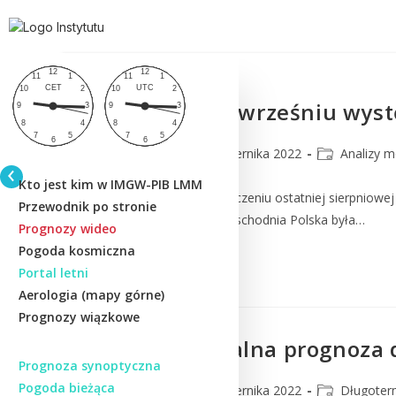
Jak często we wrześniu wyst
CMM
19 października 2022
Analizy m
Kto jest kim w IMGW-PIB LMM
Zaledwie 10 dni po zakończeniu ostatniej sierpniowej
Przewodnik po stronie
anomalii pogodowych? Wschodnia Polska była…
Prognozy wideo
Pogoda kosmiczna
Czytaj Dalej
Portal letni
Aerologia (mapy górne)
Prognozy wiązkowe
Eksperymentalna prognoza dł
Prognoza synoptyczna
Pogoda bieżąca
CMM
11 października 2022
Długoter