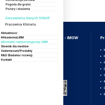
Pogoda dla granic
Pożary i skażenia
Zestawienia danych SYNOP
Pracownia Klimatu
Aktualności
Aplikacja Meteo - IMGW
Pr
#AkademiaLMM
Informator meteorologiczny LMM
Słownik dla mediów
Ostrzeżenia
Vademecum/Produkty
R&D (Badania i rozwój)
Mapy radarowe
Kontakt
Wyładowania
Pobierz