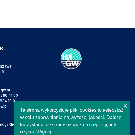
IB
rszawa
a 61
gw.pl
 569 41 00
834 18 01
x
w.pl
Ta strona wykorzystuje pliki cookies (ciasteczka)
w celu zapewnienia najwyższej jakości. Dalsze
ugi Klienta
korzystanie ze strony oznacza akceptację ich
l
użycia.
Więcej