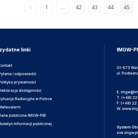
1
…
42
43
44
45
zydatne linki
IMGW-P
Kontakt
01-673 Wa
ul. Podleśn
Pytania i odpowiedzi
Polityka prywatności
Deklaracja dostępności
E.
imgw@im
T.
(+48) 22
Sytuacja Radiacyjna w Polsce
F.
(+48) 22 
Meteoalarm
W.
www.img
Dane publiczne IMGW-PIB
Biuletyn informacji publicznej
System Obsł
sok.imgw.p