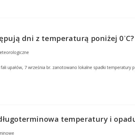
◦
ępują dni z temperaturą poniżej 0
C?
eteorologiczne
 fali upałów, 7 września br. zanotowano lokalne spadki temperatury 
ugoterminowa temperatury i opadu na
minowe