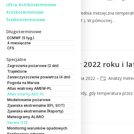
Ultra-Krótkoterminowe
Krótkoterminowe
Listopad 2022 Zarówno średnia miesięczna temperatu
Średnioterminowe
z lat 1991-2020 (rys.1. tab.1.). W północnej…
Długoterminowe
Czytaj Dalej
ECMWF (5 tyg.)
4 miesięczne
CFS
Specjalne
Fale upałów w 2022 roku i l
Zagrożenia pożarowe (2 dni)
Trajektorie
Zanieczyszczenie powietrza (4 dni)
CMM
21 września 2022
Analizy mete
Pogoda na Marsie
Atlas wiatrowy AMEW-PL
O fali upałów mówimy wtedy, gdy temperatura przez 3 
Atlas solarny AES-PL
Modelowanie pożarowe
Zjawiska ekstremalne (EFI, SOT)
Czytaj Dalej
Zjawiska ekstremalne (Raporty)
Meteogramy ALARO
Serwis OZE
Monitoring warunków opadowych
Konferencja zdrowie