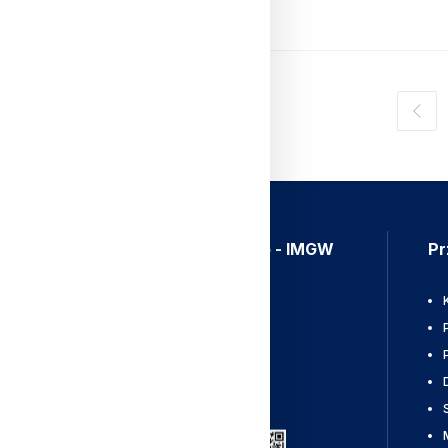
Czytaj Dalej
Aplikacja Meteo - IMGW
Pr
Ostrzeżenia
Mapy radarowe
Wyładowania
Pobierz