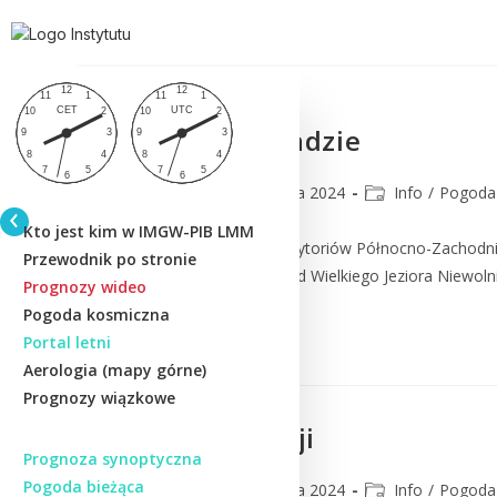
Pożary w Kanadzie
CMM
26 sierpnia 2024
Info
/
Pogoda 
Kto jest kim w IMGW-PIB LMM
Pożary w prowincjach Terytoriów Północno-Zachodnich
Przewodnik po stronie
22 skupiska na południe od Wielkiego Jeziora Niewolni
Prognozy wideo
Pogoda kosmiczna
Czytaj Dalej
Portal letni
Aerologia (mapy górne)
Prognozy wiązkowe
Pożary w Turcji
Prognoza synoptyczna
Pogoda bieżąca
CMM
18 sierpnia 2024
Info
/
Pogoda 