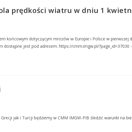
la prędkości wiatru w dniu 1 kwietn
m końcowym dotyczącym mrozów w Europie i Polsce w pierwszej deka
m dostępne jest pod adresem: https://cmm.imgw.pl/?page_id=37030 
i
 Grecji jak i Turcji będziemy w CMM IMGW-PIB śledzić warunki na bie