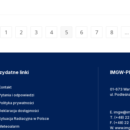
1
2
3
4
5
6
7
8
…
zydatne linki
IMGW-P
Kontakt
01-673 Wa
ul. Podleśn
Pytania i odpowiedzi
Polityka prywatności
Deklaracja dostępności
E.
imgw@im
T.
(+48) 22
Sytuacja Radiacyjna w Polsce
F.
(+48) 22 
Meteoalarm
W.
www.img