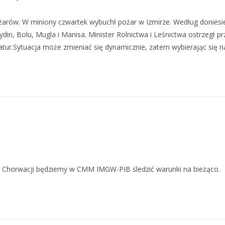
 pożarów. W miniony czwartek wybuchł pożar w Izmirze. Według donie
Aydin, Bolu, Mugla i Manisa. ​ Minister Rolnictwa i Leśnictwa ostrz
atur.​ Sytuacja może zmieniać się dynamicznie, zatem wybierając się na
 w Chorwacji będziemy w CMM IMGW-PIB śledzić warunki na bieżąco.