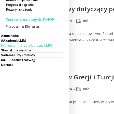
Pogoda dla granic
Raport końcowy dotyczący po
Pożary i skażenia
Zestawienia danych SYNOP
CMM
5 lipca 2024
Info
Pracownia Klimatu
Zapraszamy do zapoznania się z najnowszym Raporte
Aktualności
xo_event=halny-w-dniu-1-kwietnia-2024-roku Archiwu
#AkademiaLMM
Informator meteorologiczny LMM
Słownik dla mediów
Czytaj Dalej
Vademecum/Produkty
R&D (Badania i rozwój)
Kontakt
Pożary lasów w Grecji i Turcj
CMM
1 lipca 2024
Info
Ze względu na trudną sytuację i sezonu turystyczny w