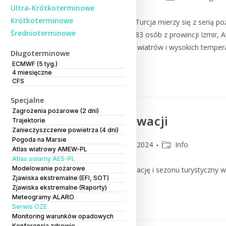
Ultra-Krótkoterminowe
Krótkoterminowe
Ogniska pożarów w Turcji​ Turcja mierzy się z serią
Średnioterminowe
konieczność ewakuacji 3583 osób z prowincji Izmir, 
niskiej wilgotności, silnych wiatrów i wysokich temper
Długoterminowe
ECMWF (5 tyg.)
4 miesięczne
Czytaj Dalej
CFS
Specjalne
Zagrożenia pożarowe (2 dni)
Pożary w Chorwacji
Trajektorie
Zanieczyszczenie powietrza (4 dni)
Pogoda na Marsie
CMM
1 sierpnia 2024
Info
Atlas wiatrowy AMEW-PL
Atlas solarny AES-PL
Modelowanie pożarowe
Ze względu na trudną sytuację i sezonu turystyczny
Zjawiska ekstremalne (EFI, SOT)
Zjawiska ekstremalne (Raporty)
Czytaj Dalej
Meteogramy ALARO
Serwis OZE
Monitoring warunków opadowych
Konferencja zdrowie