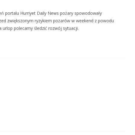
sień portalu Hurriyet Daily News pożary spowodowały
egł przed zwiększonym ryzykiem pożarów w weekend z powodu
 urlop polecamy śledzić rozwój sytuacji.​