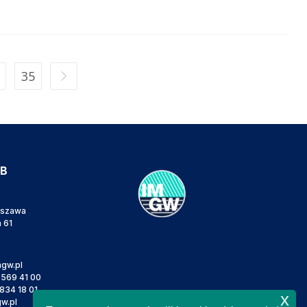
35
IB
rszawa
a 61
gw.pl
 569 41 00
834 18 01
x
w.pl