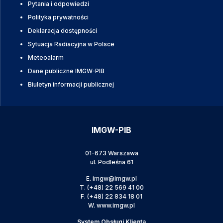
Pytania i odpowiedzi
Polityka prywatności
Deklaracja dostępności
Sytuacja Radiacyjna w Polsce
Meteoalarm
Dane publiczne IMGW-PIB
Biuletyn informacji publicznej
IMGW-PIB
01-673 Warszawa
ul. Podleśna 61
E.
imgw@imgw.pl
T.
(+48) 22 569 41 00
F.
(+48) 22 834 18 01
W.
www.imgw.pl
System Obsługi Klienta