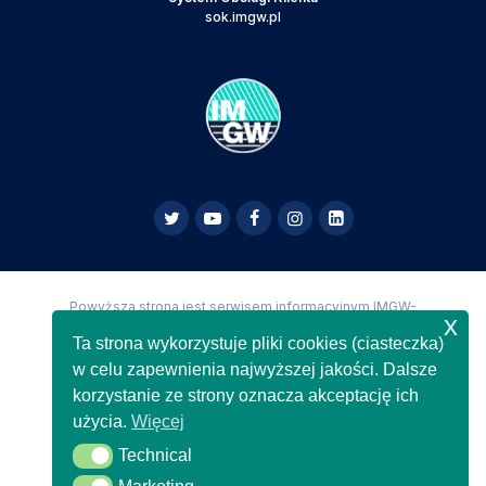
sok.imgw.pl
Powyższa strona jest serwisem informacyjnym IMGW-
x
PIB,
Copyright IMGW-PIB Wszelkie prawa zastrzeżone
Ta strona wykorzystuje pliki cookies (ciasteczka)
w celu zapewnienia najwyższej jakości. Dalsze
korzystanie ze strony oznacza akceptację ich
użycia.
Więcej
Technical
Technical