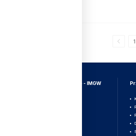
Czytaj Dalej
1
Aplikacja Meteo - IMGW
Pr
Ostrzeżenia
Mapy radarowe
Wyładowania
Pobierz