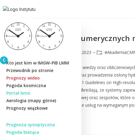
Biała księga numerycznych 
CMM
3 sierpnia 2023
#AkademiaCM
Kto jest kim w IMGW-PIB LMM
Wraz z szybkim postępem wiedzy oraz obliczeniowy
Przewodnik po stronie
prognozowania pogody oraz prowadzenia osłony hyd
Prognozy wideo
dokumentu WMO-No. 1311 Guidelines on High-resoluti
Pogoda kosmiczna
numerycznych, ale też podkreślają, że systemy zapew
Portal letni
informatycz-no-obliczeniowej oraz zespołów, które 
Aerologia (mapy górne)
która umożliwia utrzymanie usług na wymaganym poz
Prognozy wiązkowe
Czytaj Dalej
Prognoza synoptyczna
Pogoda bieżąca