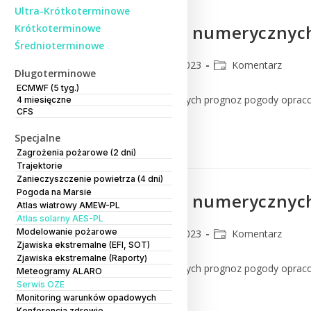
Ultra-Krótkoterminowe
Komentarz do numerycznych
Krótkoterminowe
Średnioterminowe
CMM
24 lipca 2023
Komentarz
Długoterminowe
ECMWF (5 tyg.)
Komentarz do numerycznych prognoz pogody oprac
4 miesięczne
CFS
Czytaj Dalej
Specjalne
Zagrożenia pożarowe (2 dni)
Trajektorie
Zanieczyszczenie powietrza (4 dni)
Pogoda na Marsie
Komentarz do numerycznych
Atlas wiatrowy AMEW-PL
Atlas solarny AES-PL
Modelowanie pożarowe
CMM
20 lipca 2023
Komentarz
Zjawiska ekstremalne (EFI, SOT)
Zjawiska ekstremalne (Raporty)
Komentarz do numerycznych prognoz pogody oprac
Meteogramy ALARO
Serwis OZE
Monitoring warunków opadowych
Czytaj Dalej
Konferencja zdrowie