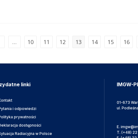
…
10
11
12
13
14
15
16
zydatne linki
IMGW-P
Kontakt
01-673 Wa
ul. Podleśn
Pytania i odpowiedzi
Polityka prywatności
Deklaracja dostępności
E.
imgw@im
T.
(+48) 22
Sytuacja Radiacyjna w Polsce
F.
(+48) 22 