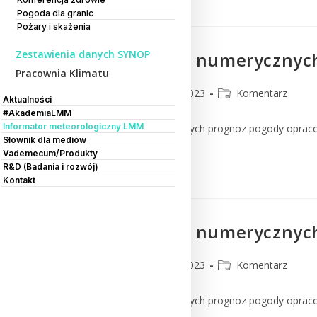
Pogoda dla granic
Pożary i skażenia
Zestawienia danych SYNOP
Komentarz do numerycznych
Pracownia Klimatu
CMM
19 lipca 2023
Komentarz
Aktualności
#AkademiaLMM
Informator meteorologiczny LMM
Komentarz do numerycznych prognoz pogody oprac
Słownik dla mediów
Vademecum/Produkty
Czytaj Dalej
R&D (Badania i rozwój)
Kontakt
Komentarz do numerycznych
CMM
18 lipca 2023
Komentarz
Komentarz do numerycznych prognoz pogody oprac