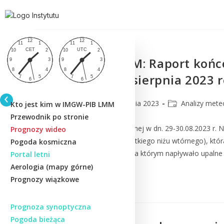
IMGW-PIB CMM: Raport końco
dniach 29-30 sierpnia 2023 
CMM
27 września 2023
Analizy mete
Kto jest kim w IMGW-PIB LMM
Przewodnik po stronie
Analiza sytuacji synoptycznej w dn. 29-30.08.2023 r
Prognozy wideo
frontowej (a następnie płytkiego niżu wtórnego), któ
Pogoda kosmiczna
oddziaływał front ciepły, za którym napływało upal
Portal letni
Aerologia (mapy górne)
Prognozy wiązkowe
Czytaj Dalej
Prognoza synoptyczna
Pogoda bieżąca