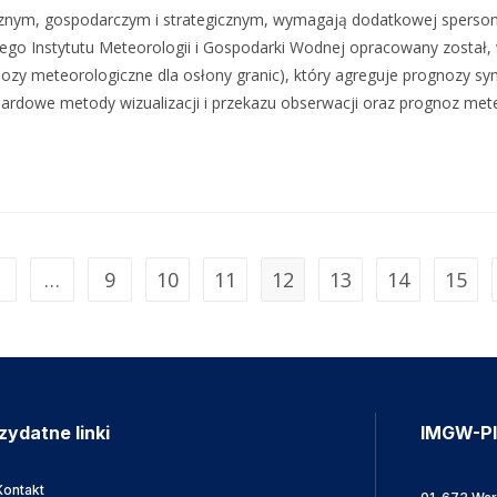
ycznym, gospodarczym i strategicznym, wymagają dodatkowej sperson
o Instytutu Meteorologii i Gospodarki Wodnej opracowany został, 
ozy meteorologiczne dla osłony granic), który agreguje prognozy sy
ardowe metody wizualizacji i przekazu obserwacji oraz prognoz met
…
9
10
11
12
13
14
15
zydatne linki
IMGW-P
Kontakt