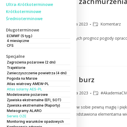
Prognoza pola zachmurzenia 
Ultra-Krótkoterminowe
2023 r.)
Krótkoterminowe
Średnioterminowe
CMM
6 września 2023
Komentarz
Długoterminowe
ECMWF (5 tyg.)
Komentarz do numerycznych prognoz pogody oprac
4 miesięczne
CFS
Czytaj Dalej
Specjalne
Zagrożenia pożarowe (2 dni)
Trajektorie
Zanieczyszczenie powietrza (4 dni)
Etapy rozwoju burz
Pogoda na Marsie
Atlas wiatrowy AMEW-PL
Atlas solarny AES-PL
CMM
28 sierpnia 2023
#AkademiaC
Modelowanie pożarowe
Zjawiska ekstremalne (EFI, SOT)
Zjawiska ekstremalne (Raporty)
Burza to zjawisko kryjące w sobie pewną magię i piękn
Meteogramy ALARO
opracowaniu zostanie przedstawiona elementarna wi
Serwis OZE
Monitoring warunków opadowych
Konferencja zdrowie