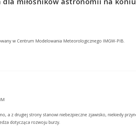
dla miłośników astronomii na koniun
owany w Centrum Modelowania Meteorologicznego IMGW-PIB.
MM
o, a z drugiej strony stanowi niebezpieczne zjawisko, niekiedy przyno
edza dotycząca rozwoju burzy.