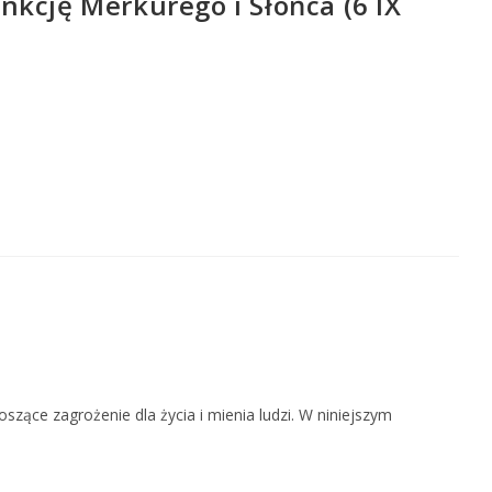
kcję Merkurego i Słońca (6 IX
szące zagrożenie dla życia i mienia ludzi. W niniejszym