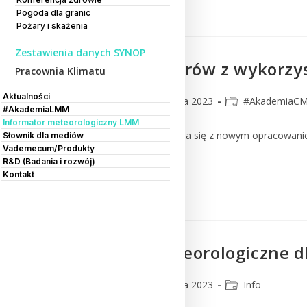
Czytaj Dalej
Pogoda dla granic
Pożary i skażenia
Zestawienia danych SYNOP
Detekcja pożarów z wykorzy
Pracownia Klimatu
Aktualności
CMM
26 sierpnia 2023
#AkademiaC
#AkademiaLMM
Informator meteorologiczny LMM
Zapraszamy do zapoznania się z nowym opracowanie
Słownik dla mediów
Vademecum/Produkty
page_id=36350
R&D (Badania i rozwój)
Kontakt
Czytaj Dalej
Prognozy meteorologiczne dl
CMM
25 sierpnia 2023
Info