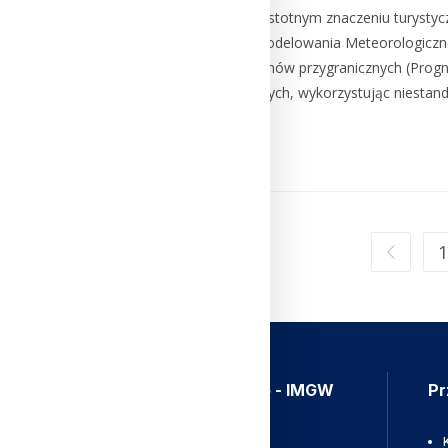
Tereny transgraniczne, o istotnym znaczeniu turyst
odbiorców. W Centrum Modelowania Meteorologiczneg
prognozy pogody dla terenów przygranicznych (Progn
województw przygranicznych, wykorzystując niestand
Czytaj Dalej
1
Aplikacja Meteo - IMGW
Pr
Ostrzeżenia