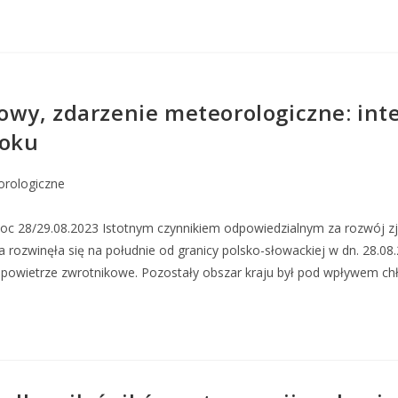
wy, zdarzenie meteorologiczne: int
roku
orologiczne
. Noc 28/29.08.2023 Istotnym czynnikiem odpowiedzialnym za rozwój z
ra rozwinęła się na południe od granicy polsko-słowackiej w dn. 28.
ne powietrze zwrotnikowe. Pozostały obszar kraju był pod wpływem c