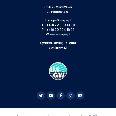
01-673 Warszawa
ul. Podleśna 61
E.
imgw@imgw.pl
T.
(+48) 22 569 41 00
F.
(+48) 22 834 18 01
W.
www.imgw.pl
System Obsługi Klienta
sok.imgw.pl