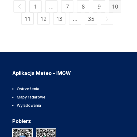
1
…
7
8
9
10
11
12
13
…
35
Aplikacja Meteo - IMGW
Ostrzeżenia
Mapy radarowe
Wyładowania
Pobierz