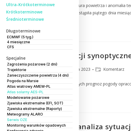
Ultra-Krótkoterminowe
Średnia dobowa temperatura powietrza i anomalia te
Krótkoterminowe
dwudziestu dni grudnia wystąpiła piątego dnia miesi
Średnioterminowe
Czytaj Dalej
Długoterminowe
ECMWF (5 tyg.)
4 miesięczne
CFS
Analiza sytuacji synoptyczne
Specjalne
Zagrożenia pożarowe (2 dni)
CMM
22 grudnia 2023
Komentarz
Trajektorie
Zanieczyszczenie powietrza (4 dni)
Pogoda na Marsie
Komentarz do numerycznych prognoz pogody oprac
Atlas wiatrowy AMEW-PL
Atlas solarny AES-PL
Modelowanie pożarowe
Czytaj Dalej
Zjawiska ekstremalne (EFI, SOT)
Zjawiska ekstremalne (Raporty)
Meteogramy ALARO
Serwis OZE
Orientacyjna analiza sytua
Monitoring warunków opadowych
Konferencja zdrowie