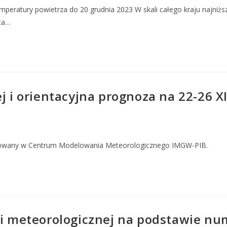
mperatury powietrza do 20 grudnia 2023 W skali całego kraju najniż
ąca…
j i orientacyjna prognoza na 22-26 X
owany w Centrum Modelowania Meteorologicznego IMGW-PIB.
cji meteorologicznej na podstawie n