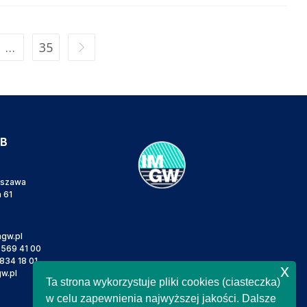
…
35
IB
rszawa
a 61
gw.pl
 569 41 00
834 18 01
x
w.pl
Ta strona wykorzystuje pliki cookies (ciasteczka)
w celu zapewnienia najwyższej jakości. Dalsze