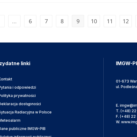
…
6
7
8
9
10
11
12
zydatne linki
IMGW-P
Kontakt
01-673 Wa
ul. Podleśn
Pytania i odpowiedzi
Polityka prywatności
Deklaracja dostępności
E.
imgw@im
T.
(+48) 22
Sytuacja Radiacyjna w Polsce
F.
(+48) 22 
Meteoalarm
W.
www.img
Dane publiczne IMGW-PIB
Biuletyn informacji publicznej