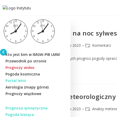
Jaką prognozę na noc sylw
CMM
29 grudnia 2023
Komentarz
Kto jest kim w IMGW-PIB LMM
Komentarz do numerycznych prognoz pogody oprac
Przewodnik po stronie
Prognozy wideo
Czytaj Dalej
Pogoda kosmiczna
Portal letni
Aerologia (mapy górne)
Prognozy wiązkowe
Informator meteorologiczny
Prognoza synoptyczna
CMM
22 grudnia 2023
Analizy meteo
Pogoda bieżąca