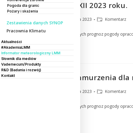
dniach 22-26 XII 2023 roku.
Pogoda dla granic
Pożary i skażenia
CMM
17 grudnia 2023
Komentarz
Zestawienia danych SYNOP
Pracownia Klimatu
Komentarz do numerycznych prognoz pogody oprac
Aktualności
#AkademiaLMM
Czytaj Dalej
Informator meteorologiczny LMM
Słownik dla mediów
Vademecum/Produkty
R&D (Badania i rozwój)
Prognoza zachmurzenia dla m
Kontakt
CMM
13 grudnia 2023
Komentarz
Komentarz do numerycznych prognoz pogody oprac
Czytaj Dalej