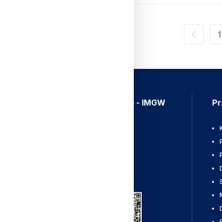
1
Aplikacja Meteo - IMGW
Pr
Ostrzeżenia
Mapy radarowe
Wyładowania
Pobierz