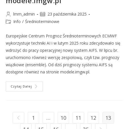
modele.imgw.pl
lmm_admin
23 października 2025
Info
/
Średnioterminowe
Europejskie Centrum Prognoz Średnioterminowych ECMWF
wykorzystuje techniki AI i w lutym 2025 roku zdecydowało się
wdrożyć do pracy operacyjnej nowy system AIFS. W lipcu br.
uruchomiono również wersję zespołową, czyli tzw. prognozy
wiązkowe (ensemble). Od dziś prognozy systemu AIFS są
dostępne również na stronie modele.imgw.pl.
Czytaj Dalej
1
…
10
11
12
13