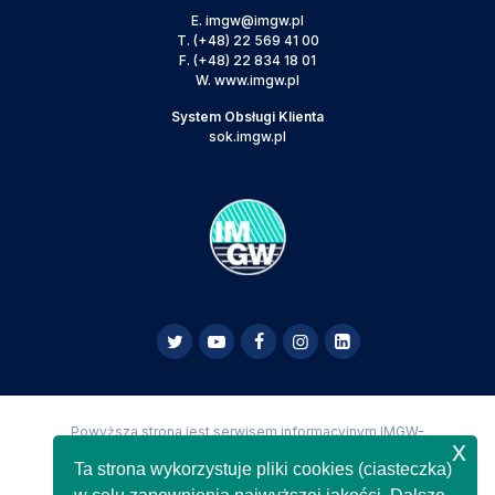
E.
imgw@imgw.pl
T.
(+48) 22 569 41 00
F.
(+48) 22 834 18 01
W.
www.imgw.pl
System Obsługi Klienta
sok.imgw.pl
Powyższa strona jest serwisem informacyjnym IMGW-
x
PIB,
Copyright IMGW-PIB Wszelkie prawa zastrzeżone
Ta strona wykorzystuje pliki cookies (ciasteczka)