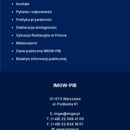
Kontakt
Pytania i odpowiedzi
Polityka prywatności
Deklaracja dostępności
Sytuacja Radiacyjna w Polsce
Meteoalarm
Dane publiczne IMGW-PIB
Biuletyn informacji publicznej
IMGW-PIB
01-673 Warszawa
ul. Podleśna 61
E.
imgw@imgw.pl
T.
(+48) 22 569 41 00
F.
(+48) 22 834 18 01
W.
www.imgw.pl