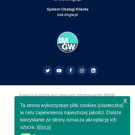
System Obsługi Klienta
sok.imgw.pl
Powyższa strona jest serwisem informacyjnym IMGW-
x
PIB,
Copyright IMGW-PIB Wszelkie prawa zastrzeżone
Ta strona wykorzystuje pliki cookies (ciasteczka)
w celu zapewnienia najwyższej jakości. Dalsze
korzystanie ze strony oznacza akceptację ich
użycia.
Więcej