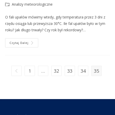
Analizy meteorologiczne
O fali upałów mówimy wtedy, gdy temperatura przez 3 dni z
rzędu osiąga lub przewyższa 30°C. Ile fal upałów było w tym
roku? Jak długo trwały? Czy rok był rekordowy?…
Czytaj Dalej
1
…
32
33
34
35