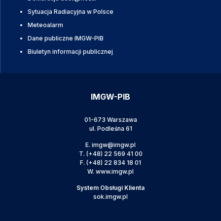
Sytuacja Radiacyjna w Polsce
Meteoalarm
Dane publiczne IMGW-PIB
Biuletyn informacji publicznej
IMGW-PIB
01-673 Warszawa
ul. Podleśna 61
E.
imgw@imgw.pl
T.
(+48) 22 569 41 00
F.
(+48) 22 834 18 01
W.
www.imgw.pl
System Obsługi Klienta
sok.imgw.pl