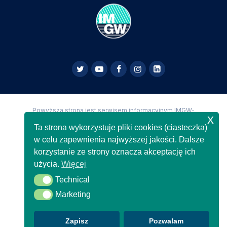
Powyższa strona jest serwisem informacyjnym IMGW-
x
PIB,
Copyright IMGW-PIB Wszelkie prawa zastrzeżone
Ta strona wykorzystuje pliki cookies (ciasteczka)
w celu zapewnienia najwyższej jakości. Dalsze
korzystanie ze strony oznacza akceptację ich
użycia.
Więcej
Technical
Technical
Marketing
Marketing
Zapisz
Pozwalam