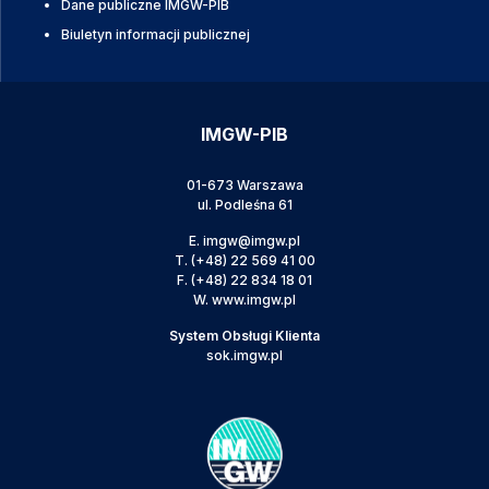
Dane publiczne IMGW-PIB
Biuletyn informacji publicznej
IMGW-PIB
01-673 Warszawa
ul. Podleśna 61
E.
imgw@imgw.pl
T.
(+48) 22 569 41 00
F.
(+48) 22 834 18 01
W.
www.imgw.pl
System Obsługi Klienta
sok.imgw.pl