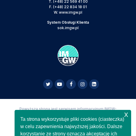
T.
(+48) 22 569 41 00
F.
(+48) 22 834 18 01
W.
www.imgw.pl
System Obsługi Klienta
sok.imgw.pl
Powyższa strona jest serwisem informacyjnym IMGW-
x
PIB,
Copyright IMGW-PIB Wszelkie prawa zastrzeżone
Ta strona wykorzystuje pliki cookies (ciasteczka)
w celu zapewnienia najwyższej jakości. Dalsze
korzystanie ze strony oznacza akceptację ich