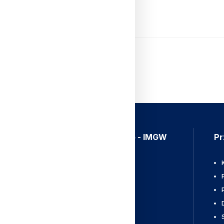
Czytaj Dalej
Aplikacja Meteo - IMGW
Pr
Ostrzeżenia
Mapy radarowe
Wyładowania
Pobierz