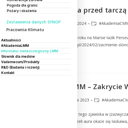
Pogoda dla granic
Tranzyt Fobosa przed tarczą
Pożary i skażenia
Zestawienia danych SYNOP
CMM
19 lutego 2024
#AkademiaCM
Pracownia Klimatu
W czwartek 8 lutego 2024 roku na Marsie łazik Perse
Aktualności
https://www.pulskosmosu.pl/2024/02/zacmienie-slo
#AkademiaLMM
Informator meteorologiczny LMM
Słownik dla mediów
Czytaj Dalej
Vademecum/Produkty
R&D (Badania i rozwój)
Kontakt
#AkademiaCMM – Zakrycie W
CMM
8 listopada 2023
#AkademiaC
Próżno szukać zapowiedzi tego zjawiska w (zazwycza
zachodniej części Rosji. Jeżeli aura okaże się łaska