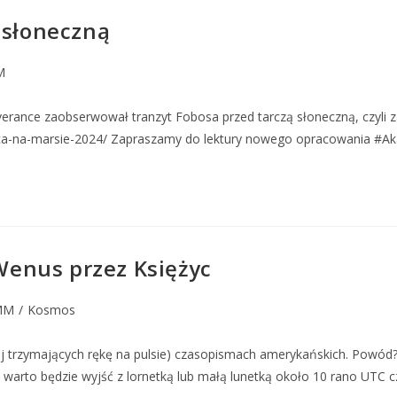
 słoneczną
M
verance zaobserwował tranzyt Fobosa przed tarczą słoneczną, czyli z
nca-na-marsie-2024/ Zapraszamy do lektury nowego opracowania #
enus przez Księżyc
MM
/
Kosmos
j trzymających rękę na pulsie) czasopismach amerykańskich. Powód? 
wa, warto będzie wyjść z lornetką lub małą lunetką około 10 rano UTC