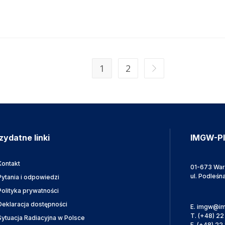
1
2
zydatne linki
IMGW-P
Kontakt
01-673 Wa
ul. Podleśn
Pytania i odpowiedzi
Polityka prywatności
Deklaracja dostępności
E.
imgw@im
T.
(+48) 22
Sytuacja Radiacyjna w Polsce
F.
(+48) 22 