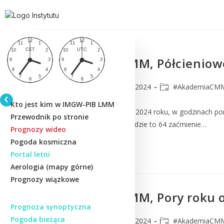
#AkademiaCMM, Półcieniowe
CMM
22 marca 2024
#AkademiaCM
Kto jest kim w IMGW-PIB LMM
W poniedziałek, 25 marca 2024 roku, w godzinach po
Przewodnik po stronie
nastąpi o 8h01m28,5s. Będzie to 64 zaćmienie…
Prognozy wideo
Pogoda kosmiczna
Czytaj Dalej
Portal letni
Aerologia (mapy górne)
Prognozy wiązkowe
#AkademiaCMM, Pory roku o
Prognoza synoptyczna
Pogoda bieżąca
CMM
20 marca 2024
#AkademiaCM