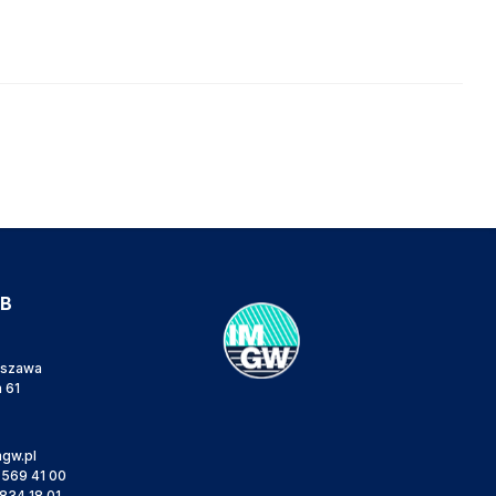
IB
rszawa
a 61
gw.pl
 569 41 00
834 18 01