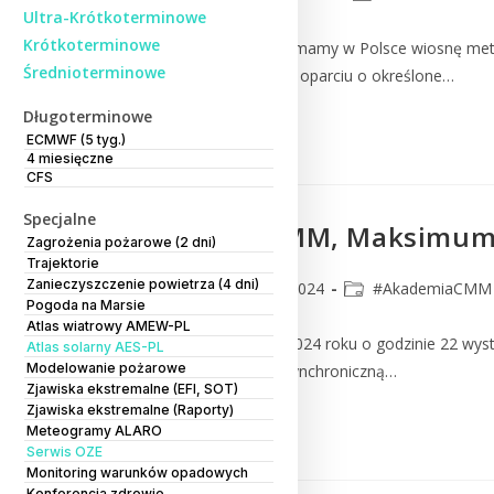
Ultra-Krótkoterminowe
Krótkoterminowe
Od prawie trzech tygodni mamy w Polsce wiosnę mete
Średnioterminowe
temperatury powietrza. W oparciu o określone…
Długoterminowe
Czytaj Dalej
ECMWF (5 tyg.)
4 miesięczne
CFS
Specjalne
#AkademiaCMM, Maksimum l
Zagrożenia pożarowe (2 dni)
Trajektorie
Zanieczyszczenie powietrza (4 dni)
CMM
4 marca 2024
#AkademiaCMM
Pogoda na Marsie
Atlas wiatrowy AMEW-PL
W poniedziałek 4 marca 2024 roku o godzinie 22 wystą
Atlas solarny AES-PL
Modelowanie pożarowe
dawno osiągnął rotację synchroniczną…
Zjawiska ekstremalne (EFI, SOT)
Zjawiska ekstremalne (Raporty)
Czytaj Dalej
Meteogramy ALARO
Serwis OZE
Monitoring warunków opadowych
Konferencja zdrowie