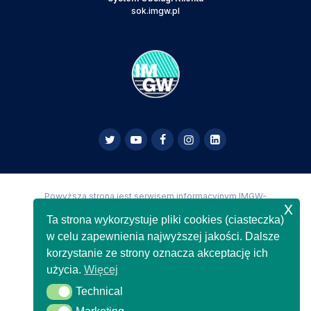
sok.imgw.pl
Powyższa strona jest serwisem informacyjnym IMGW-
x
PIB,
Copyright IMGW-PIB Wszelkie prawa zastrzeżone
Ta strona wykorzystuje pliki cookies (ciasteczka)
w celu zapewnienia najwyższej jakości. Dalsze
korzystanie ze strony oznacza akceptację ich
użycia.
Więcej
Technical
Technical