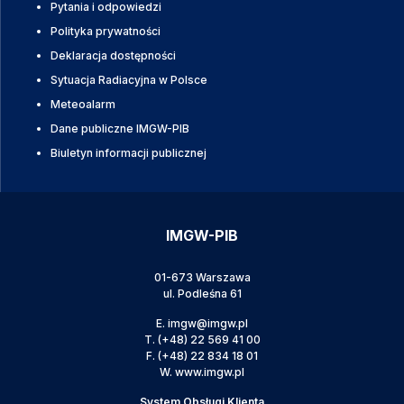
Pytania i odpowiedzi
Polityka prywatności
Deklaracja dostępności
Sytuacja Radiacyjna w Polsce
Meteoalarm
Dane publiczne IMGW-PIB
Biuletyn informacji publicznej
IMGW-PIB
01-673 Warszawa
ul. Podleśna 61
E.
imgw@imgw.pl
T.
(+48) 22 569 41 00
F.
(+48) 22 834 18 01
W.
www.imgw.pl
System Obsługi Klienta