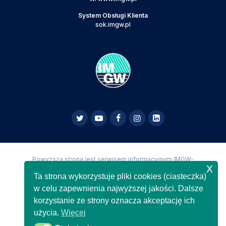
System Obsługi Klienta
sok.imgw.pl
Powyższa strona jest serwisem informacyjnym IMGW-
x
PIB,
Copyright IMGW-PIB Wszelkie prawa zastrzeżone
Ta strona wykorzystuje pliki cookies (ciasteczka)
w celu zapewnienia najwyższej jakości. Dalsze
korzystanie ze strony oznacza akceptację ich
użycia.
Więcej