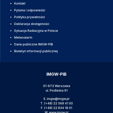
Kontakt
Pytania i odpowiedzi
Polityka prywatności
Deklaracja dostępności
Sytuacja Radiacyjna w Polsce
Meteoalarm
Dane publiczne IMGW-PIB
Biuletyn informacji publicznej
IMGW-PIB
01-673 Warszawa
ul. Podleśna 61
E.
imgw@imgw.pl
T.
(+48) 22 569 41 00
F.
(+48) 22 834 18 01
W.
www.imgw.pl