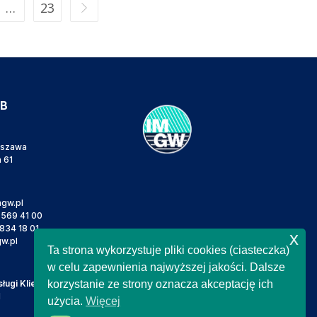
…
23
IB
rszawa
a 61
gw.pl
 569 41 00
834 18 01
x
w.pl
Ta strona wykorzystuje pliki cookies (ciasteczka)
w celu zapewnienia najwyższej jakości. Dalsze
ugi Klienta
korzystanie ze strony oznacza akceptację ich
l
użycia.
Więcej