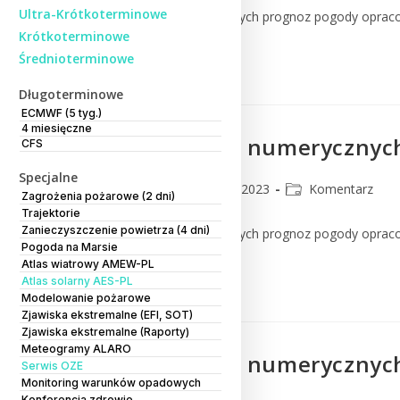
Ultra-Krótkoterminowe
Komentarz do numerycznych prognoz pogody oprac
Krótkoterminowe
Średnioterminowe
Czytaj Dalej
Długoterminowe
ECMWF (5 tyg.)
4 miesięczne
Komentarz do numerycznych
CFS
Specjalne
CMM
15 marca 2023
Komentarz
Zagrożenia pożarowe (2 dni)
Trajektorie
Zanieczyszczenie powietrza (4 dni)
Komentarz do numerycznych prognoz pogody oprac
Pogoda na Marsie
Atlas wiatrowy AMEW-PL
Czytaj Dalej
Atlas solarny AES-PL
Modelowanie pożarowe
Zjawiska ekstremalne (EFI, SOT)
Zjawiska ekstremalne (Raporty)
Meteogramy ALARO
Komentarz do numerycznych
Serwis OZE
Monitoring warunków opadowych
Konferencja zdrowie