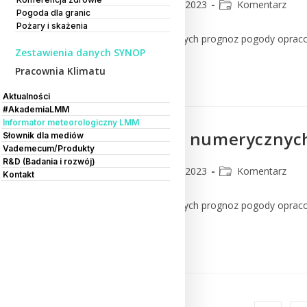
CMM
14 marca 2023
Komentarz
Pogoda dla granic
Pożary i skażenia
Komentarz do numerycznych prognoz pogody oprac
Zestawienia danych SYNOP
Pracownia Klimatu
Czytaj Dalej
Aktualności
#AkademiaLMM
Informator meteorologiczny LMM
Komentarz do numerycznych
Słownik dla mediów
Vademecum/Produkty
R&D (Badania i rozwój)
CMM
13 marca 2023
Komentarz
Kontakt
Komentarz do numerycznych prognoz pogody oprac
Czytaj Dalej