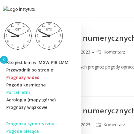
Komentarz do numerycznych
CMM
17 marca 2023
Komentarz
Kto jest kim w IMGW-PIB LMM
Komentarz do numerycznych prognoz pogody oprac
Przewodnik po stronie
Prognozy wideo
Czytaj Dalej
Pogoda kosmiczna
Portal letni
Aerologia (mapy górne)
Prognozy wiązkowe
Komentarz do numerycznych
Prognoza synoptyczna
CMM
16 marca 2023
Komentarz
Pogoda bieżąca