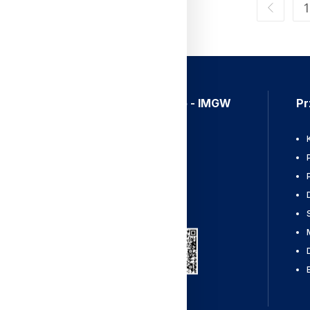
1
Aplikacja Meteo - IMGW
Pr
Ostrzeżenia
Mapy radarowe
Wyładowania
Pobierz