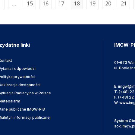
…
15
16
17
18
19
20
21
zydatne linki
IMGW-P
Kontakt
01-673 Wa
ul. Podleśn
Pytania i odpowiedzi
Polityka prywatności
Deklaracja dostępności
E.
imgw@im
T.
(+48) 22
Sytuacja Radiacyjna w Polsce
F.
(+48) 22 
Meteoalarm
W.
www.img
Dane publiczne IMGW-PIB
Biuletyn informacji publicznej
System Obsł
sok.imgw.p