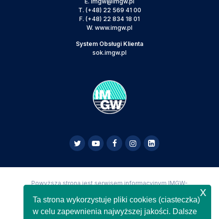
E.
imgw@imgw.pl
T.
(+48) 22 569 41 00
F.
(+48) 22 834 18 01
W.
www.imgw.pl
System Obsługi Klienta
sok.imgw.pl
Powyższa strona jest serwisem informacyjnym IMGW-
x
PIB,
Copyright IMGW-PIB Wszelkie prawa zastrzeżone
Ta strona wykorzystuje pliki cookies (ciasteczka)
w celu zapewnienia najwyższej jakości. Dalsze