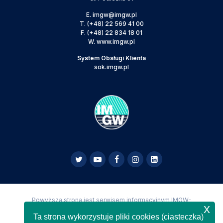
E.
imgw@imgw.pl
T.
(+48) 22 569 41 00
F.
(+48) 22 834 18 01
W.
www.imgw.pl
System Obsługi Klienta
sok.imgw.pl
Powyższa strona jest serwisem informacyjnym IMGW-
x
PIB,
Copyright IMGW-PIB Wszelkie prawa zastrzeżone
Ta strona wykorzystuje pliki cookies (ciasteczka)