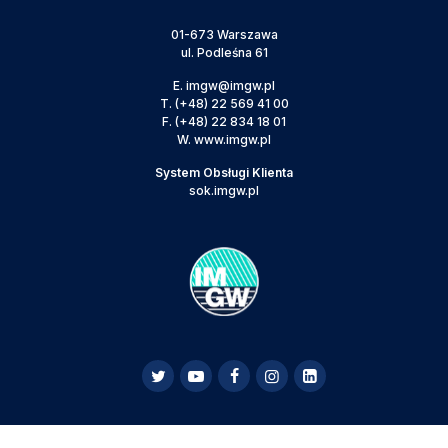
01-673 Warszawa
ul. Podleśna 61
E.
imgw@imgw.pl
T.
(+48) 22 569 41 00
F.
(+48) 22 834 18 01
W.
www.imgw.pl
System Obsługi Klienta
sok.imgw.pl