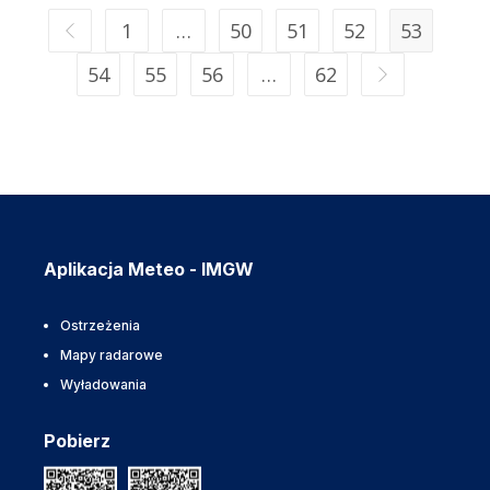
1
…
50
51
52
53
54
55
56
…
62
Aplikacja Meteo - IMGW
Ostrzeżenia
Mapy radarowe
Wyładowania
Pobierz