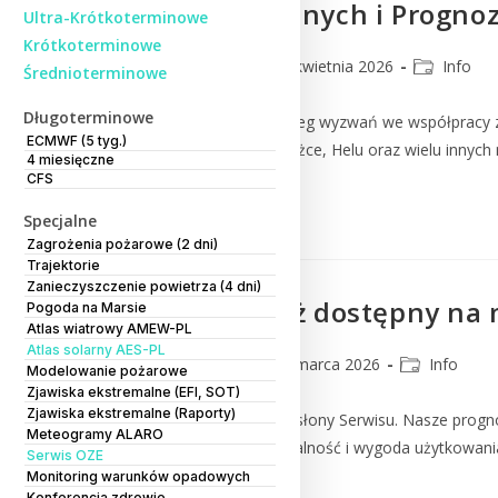
Meteorologicznych i Progn
Ultra-Krótkoterminowe
Krótkoterminowe
lmm_admin
22 kwietnia 2026
Info
Średnioterminowe
Długoterminowe
Praca w Instytucie to szereg wyzwań we współpracy z
ECMWF (5 tyg.)
Kasprowym Wierchu, Śnieżce, Helu oraz wielu innych 
4 miesięczne
CFS
Czytaj Dalej
Specjalne
Zagrożenia pożarowe (2 dni)
Trajektorie
Zanieczyszczenie powietrza (4 dni)
Serwis OZE już dostępny na
Pogoda na Marsie
Atlas wiatrowy AMEW-PL
Atlas solarny AES-PL
lmm_admin
27 marca 2026
Info
Modelowanie pożarowe
Zjawiska ekstremalne (EFI, SOT)
Zjawiska ekstremalne (Raporty)
Zapraszamy do nowej odsłony Serwisu. Nasze prognoz
Meteogramy ALARO
dostępne. Pełna funkcjonalność i wygoda użytkowani
Serwis OZE
Monitoring warunków opadowych
Konferencja zdrowie