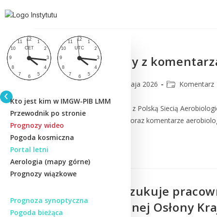
Serwis Pyłkowy z komentarz
lmm_admin
7 maja 2026
Komentarz
Kto jest kim w IMGW-PIB LMM
IMGW-PIB we współpracy z Polską Siecią Aerobiologi
Przewodnik po stronie
dla ośmiu miast w Polsce oraz komentarze aerobiologa
Prognozy wideo
Pogoda kosmiczna
Czytaj Dalej
Portal letni
Aerologia (mapy górne)
Prognozy wiązkowe
IMGW-PIB poszukuje pracown
Prognoza synoptyczna
Meteorologicznej Osłony Kr
Pogoda bieżąca