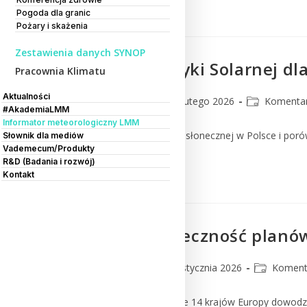
Czytaj Dalej
Pogoda dla granic
Pożary i skażenia
Zestawienia danych SYNOP
Atlas Energetyki Solarnej dla
Pracownia Klimatu
Aktualności
lmm_admin
13 lutego 2026
Komenta
#AkademiaLMM
Informator meteorologiczny LMM
Sprawdź potencjał energii słonecznej w Polsce i porów
Słownik dla mediów
Vademecum/Produkty
R&D (Badania i rozwój)
Czytaj Dalej
Kontakt
Jaka jest skuteczność plan
lmm_admin
29 stycznia 2026
Koment
Nowe badanie obejmujące 14 krajów Europy dowodzi, ż