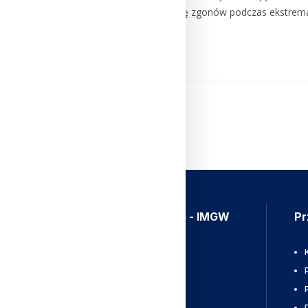
znacząco ograniczyć liczbę zgonów podczas ekstrema
Czytaj Dalej
Aplikacja Meteo - IMGW
Pr
Ostrzeżenia
Mapy radarowe
Wyładowania