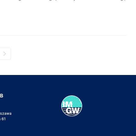
IB
rszawa
a 61