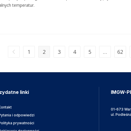
lnych temperatur.
1
2
3
4
5
…
62
zydatne linki
IMGW-P
Kontakt
01-673 Wa
ul. Podleśn
Pytania i odpowiedzi
Polityka prywatności
Deklaracja dostępności