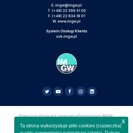
E.
imgw@imgw.pl
T.
(+48) 22 569 41 00
F.
(+48) 22 834 18 01
W.
www.imgw.pl
System Obsługi Klienta
sok.imgw.pl
Powyższa strona jest serwisem informacyjnym IMGW-
x
PIB,
Copyright IMGW-PIB Wszelkie prawa zastrzeżone
Ta strona wykorzystuje pliki cookies (ciasteczka)
w celu zapewnienia najwyższej jakości. Dalsze