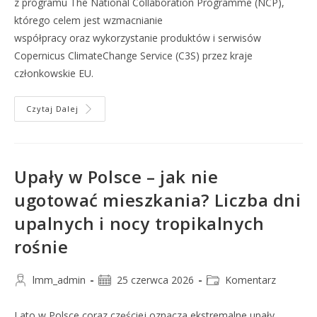
z programu The National Collaboration Programme (NCP),
którego celem jest wzmacnianie
współpracy oraz wykorzystanie produktów i serwisów
Copernicus ClimateChange Service (C3S) przez kraje
członkowskie EU.
Czytaj Dalej
Upały w Polsce – jak nie
ugotować mieszkania? Liczba dni
upalnych i nocy tropikalnych
rośnie
lmm_admin
25 czerwca 2026
Komentarz
Lato w Polsce coraz częściej oznacza ekstremalne upały.