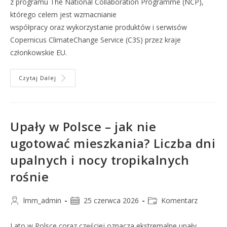
z programu The National Collaboration Programme (NCP),
którego celem jest wzmacnianie
współpracy oraz wykorzystanie produktów i serwisów
Copernicus ClimateChange Service (C3S) przez kraje
członkowskie EU.
Czytaj Dalej
Upały w Polsce – jak nie
ugotować mieszkania? Liczba dni
upalnych i nocy tropikalnych
rośnie
lmm_admin
25 czerwca 2026
Komentarz
Lato w Polsce coraz częściej oznacza ekstremalne upały.