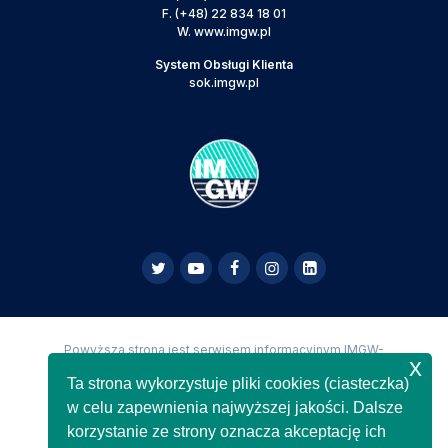
F.
(+48) 22 834 18 01
W.
www.imgw.pl
System Obsługi Klienta
sok.imgw.pl
Powyższa strona jest serwisem informacyjnym IMGW-
x
PIB,
Copyright IMGW-PIB Wszelkie prawa zastrzeżone
Ta strona wykorzystuje pliki cookies (ciasteczka)
w celu zapewnienia najwyższej jakości. Dalsze
korzystanie ze strony oznacza akceptację ich