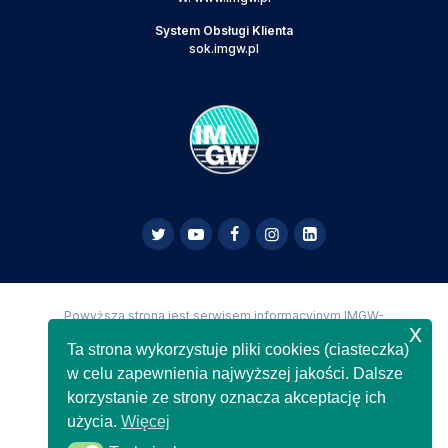
System Obsługi Klienta
sok.imgw.pl
Powyższa strona jest serwisem informacyjnym IMGW-
x
PIB,
Copyright IMGW-PIB Wszelkie prawa zastrzeżone
Ta strona wykorzystuje pliki cookies (ciasteczka)
w celu zapewnienia najwyższej jakości. Dalsze
korzystanie ze strony oznacza akceptację ich
użycia.
Więcej