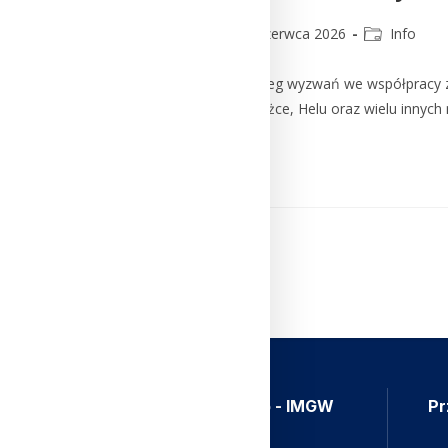
lmm_admin
3 czerwca 2026
Info
Praca w Instytucie to szereg wyzwań we współpracy z
Kasprowym Wierchu, Śnieżce, Helu oraz wielu innych 
Czytaj Dalej
Aplikacja Meteo - IMGW
Pr