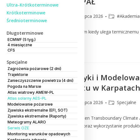
UWAGA NA UPAŁ
Ultra-Krótkoterminowe
Krótkoterminowe
lmm_admin
15 lipca 2026
#Akademi
Średnioterminowe
Co dzieje się z organizmem kiedy ulega termicznemu o
Długoterminowe
ECMWF (5 tyg.)
4 miesięczne
Czytaj Dalej
CFS
Specjalne
Zagrożenia pożarowe (2 dni)
Trajektorie
Pracownia Fizyki i Modelowa
Zanieczyszczenie powietrza (4 dni)
zmiany klimatu w Karpatach
Pogoda na Marsie
Atlas wiatrowy AMEW-PL
Atlas solarny AES-PL
lmm_admin
14 lipca 2026
Specjalne
Modelowanie pożarowe
Zjawiska ekstremalne (EFI, SOT)
Zjawiska ekstremalne (Raporty)
Projekt “Carpathian–Sudeten Transboundary Climate
Meteogramy ALARO
wzmacnianie współpracy oraz wykorzystanie produktó
Serwis OZE
Monitoring warunków opadowych
Konferencja zdrowie