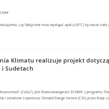
aCMM
bciążeniu, czy faktycznie musi wystąpić upał (≥30°C) by nasze ciało 
nia Klimatu realizuje projekt dotycz
 i Sudetach
 Assessment” (CaSuT) jest finansowanyprzez ECMWF z programu The 
w i serwisów Copernicus ClimateChange Service (C3S) przez kraje c