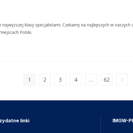
 najwyższej klasy specjalistami. Czekamy na najlepszych w naszych
miejscach Polski.
1
2
3
4
…
62
zydatne linki
IMGW-P