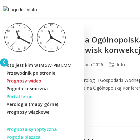
Zaproszenie na Ogólnopols
obserwacji zjawisk konwekcj
lmm_admin
31 lipca 2026
Info
Kto jest kim w IMGW-PIB LMM
Przewodnik po stronie
w imieniu Instytutu Meteorologii i Gospodarki Wod
Prognozy wideo
zaszczyt zaprosić Państwa na Ogólnopolską Konfere
Pogoda kosmiczna
obecny i perspektywy”...
Portal letni
Aerologia (mapy górne)
Prognozy wiązkowe
Czytaj Dalej
Prognoza synoptyczna
Pogoda bieżąca