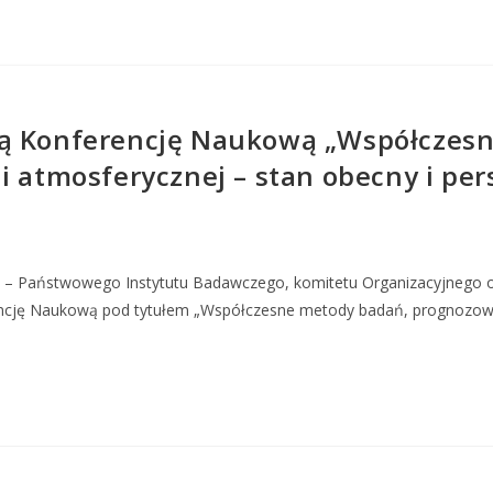
ką Konferencję Naukową „Współczesn
i atmosferycznej – stan obecny i pe
nej – Państwowego Instytutu Badawczego, komitetu Organizacyjnego
ncję Naukową pod tytułem „Współczesne metody badań, prognozowani