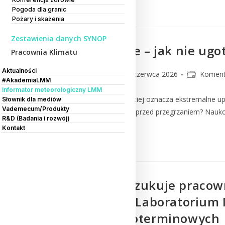
Czytaj Dalej
Pogoda dla granic
Pożary i skażenia
Zestawienia danych SYNOP
Upały w Polsce – jak nie ug
Pracownia Klimatu
Aktualności
lmm_admin
25 czerwca 2026
Koment
#AkademiaLMM
Informator meteorologiczny LMM
Lato w Polsce coraz częściej oznacza ekstremalne up
Słownik dla mediów
Vademecum/Produkty
chronić swoje mieszkanie przed przegrzaniem? Nauko
R&D (Badania i rozwój)
Kontakt
Czytaj Dalej
IMGW-PIB poszukuje pracown
Osłony Kraju, Laboratorium
Prognoz Długoterminowych