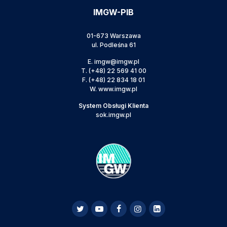
IMGW-PIB
01-673 Warszawa
ul. Podleśna 61
E.
imgw@imgw.pl
T.
(+48) 22 569 41 00
F.
(+48) 22 834 18 01
W.
www.imgw.pl
System Obsługi Klienta
sok.imgw.pl