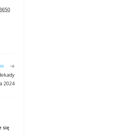
43650
is
dekady
a 2024
 się