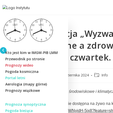
Konferencja „Wyzwa
klimatyczne a zdrow
Kto jest kim w IMGW-PIB LMM
najbliższy czwartek.
Przewodnik po stronie
Prognozy wideo
Pogoda kosmiczna
CMM
23 października 2024
Info
Portal letni
Aerologia (mapy górne)
Prognozy wiązkowe
Konferencja „
Wyzwania środowiskowe i klimatyc
Transmisja on-line będzie dostępna na żywo n
Prognoza synoptyczna
Pogoda bieżąca
https://youtube.com/live/WNyidH-5ix8?feature=s