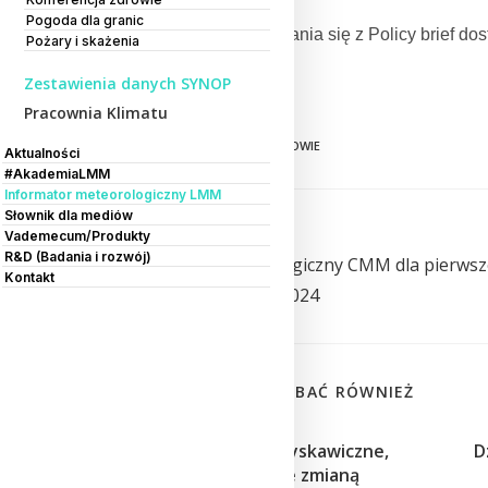
Pogoda dla granic
Zapraszamy do zapoznania się z Policy brief do
Pożary i skażenia
Zestawienia danych SYNOP
Pracownia Klimatu
TAGS:
CMM
,
CMPK
,
IMGW
,
ZDROWIE
Aktualności
#AkademiaLMM
Informator meteorologiczny LMM
Słownik dla mediów
Previous Post
Vademecum/Produkty
R&D (Badania i rozwój)
Informator Meteorologiczny CMM dla pierwsz
Kontakt
dekady października 2024
MOŻE CI SIĘ SPODOBAĆ RÓWNIEŻ
Burze i powodzie błyskawiczne,
D
czyli „wakacje ze zmianą