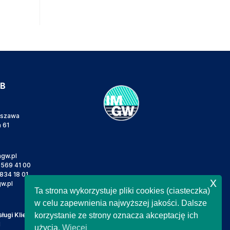
IB
rszawa
a 61
gw.pl
 569 41 00
834 18 01
x
w.pl
Ta strona wykorzystuje pliki cookies (ciasteczka)
w celu zapewnienia najwyższej jakości. Dalsze
ugi Klienta
korzystanie ze strony oznacza akceptację ich
l
użycia.
Więcej