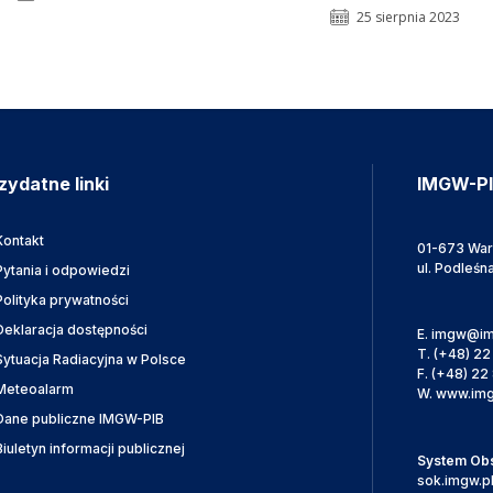
25 sierpnia 2023
zydatne linki
IMGW-P
Kontakt
01-673 Wa
ul. Podleśn
Pytania i odpowiedzi
Polityka prywatności
Deklaracja dostępności
E.
imgw@im
T.
(+48) 22
Sytuacja Radiacyjna w Polsce
F.
(+48) 22 
Meteoalarm
W.
www.img
Dane publiczne IMGW-PIB
Biuletyn informacji publicznej
System Obsł
sok.imgw.p