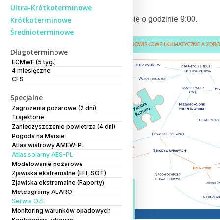
Ultra-Krótkoterminowe
Transmisja rozpocznie się o godzinie 9:00.
Krótkoterminowe
Średnioterminowe
Długoterminowe
ECMWF (5 tyg.)
4 miesięczne
CFS
Specjalne
Zagrożenia pożarowe (2 dni)
Trajektorie
Zanieczyszczenie powietrza (4 dni)
Pogoda na Marsie
Atlas wiatrowy AMEW-PL
Atlas solarny AES-PL
Modelowanie pożarowe
Zjawiska ekstremalne (EFI, SOT)
Zjawiska ekstremalne (Raporty)
Meteogramy ALARO
Serwis OZE
Monitoring warunków opadowych
Konferencja zdrowie