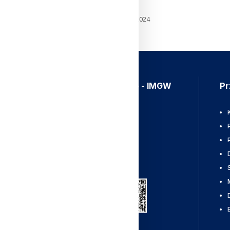
klimatu”
5 czerwca 2024
Aplikacja Meteo - IMGW
Pr
Ostrzeżenia
Mapy radarowe
Wyładowania
Pobierz