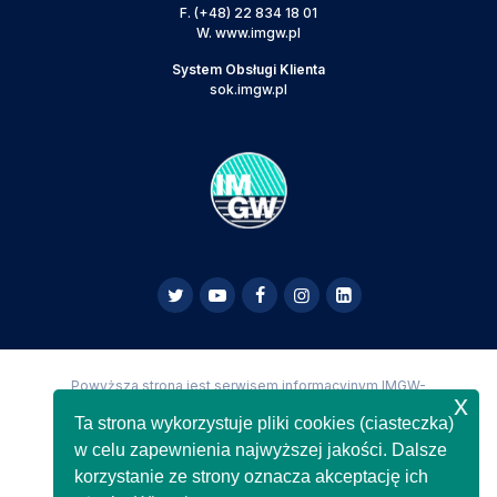
F.
(+48) 22 834 18 01
W.
www.imgw.pl
System Obsługi Klienta
sok.imgw.pl
Powyższa strona jest serwisem informacyjnym IMGW-
x
PIB,
Copyright IMGW-PIB Wszelkie prawa zastrzeżone
Ta strona wykorzystuje pliki cookies (ciasteczka)
w celu zapewnienia najwyższej jakości. Dalsze
korzystanie ze strony oznacza akceptację ich