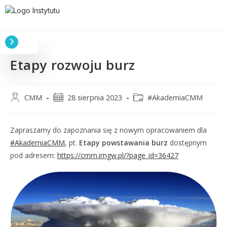
Etapy rozwoju burz
CMM
28 sierpnia 2023
#AkademiaCMM
Zapraszamy do zapoznania się z nowym opracowaniem dla
#AkademiaCMM
, pt.
Etapy powstawania burz
dostępnym
pod adresem:
https://cmm.imgw.pl/?page_id=36427